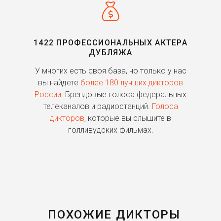
1422 ПРОФЕССИОНАЛЬНЫХ АКТЕРА
ДУБЛЯЖА
ь
У многих есть своя база, но только у нас
П
го
вы найдете
более 180 лучших дикторов
России.
Брендовые голоса федеральных
о
телеканалов и радиостанций.
Голоса
дикторов
, которые вы слышите в
п
голливудских фильмах.
ПОХОЖИЕ ДИКТОРЫ