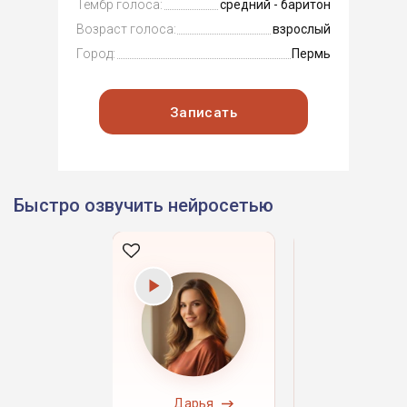
Тембр голоса:
средний - баритон
Возраст голоса:
взрослый
Город:
Пермь
Записать
Быстро озвучить нейросетью
ндрей
Дарья
Даниил