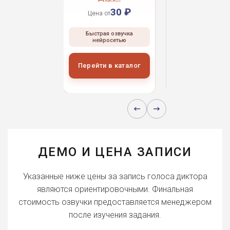
30 ₽
30 ₽
30 
 от
Цена от
Цена от
ая озвучка
Быстрая озвучка
Быстрая озвуч
росетью
нейросетью
нейросетью
и в каталог
Перейти в каталог
Перейти в кат
ДЕМО И ЦЕНА ЗАПИСИ
Указанные ниже цены за запись голоса диктора
являются ориентировочными. Финальная
стоимость озвучки предоставляется менеджером
после изучения задания.