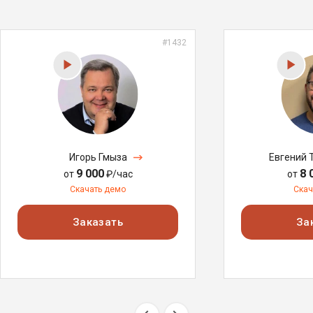
#1432
Игорь Гмыза
Евгений 
9 000
8 
от
₽/час
от
Скачать демо
Скач
Заказать
За