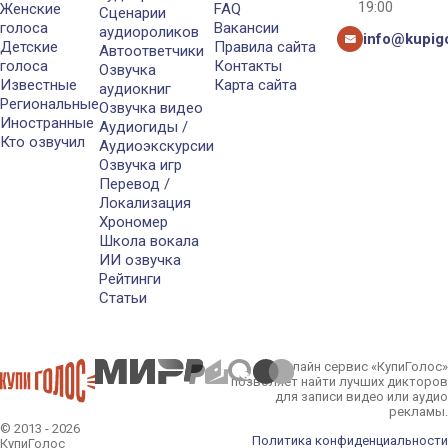
19:00
Женские
FAQ
Сценарии
голоса
Вакансии
аудиороликов
info@kupigo
Детские
Правила сайта
Автоответчики
голоса
Контакты
Озвучка
Известные
Карта сайта
аудиокниг
Региональные
Озвучка видео
Иностранные
Аудиогиды /
Кто озвучил
Аудиоэкскурсии
Озвучка игр
Перевод /
Локализация
Хрономер
Школа вокала
ИИ озвучка
Рейтинги
Статьи
Онлайн сервис «КупиГолос»
позволяет найти лучших дикторов
для записи видео или аудио
рекламы.
© 2013 - 2026
Политика конфиденциальности
КупиГолос