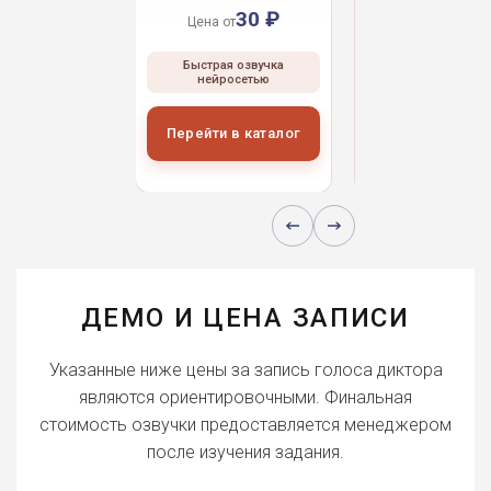
30 ₽
30 ₽
30 
 от
Цена от
Цена от
ая озвучка
Быстрая озвучка
Быстрая озвуч
росетью
нейросетью
нейросетью
и в каталог
Перейти в каталог
Перейти в кат
ДЕМО И ЦЕНА ЗАПИСИ
Указанные ниже цены за запись голоса диктора
являются ориентировочными. Финальная
стоимость озвучки предоставляется менеджером
после изучения задания.