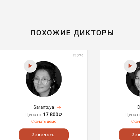
ПОХОЖИЕ ДИКТОРЫ
#1279
Sarantuya
D
17 800
Цена от
₽
Цена 
Скачать демо
Скач
Заказать
За