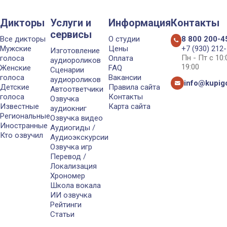
Дикторы
Услуги и
Информация
Контакты
сервисы
Все дикторы
О студии
8 800 200-4
Мужские
Цены
+7 (930) 212
Изготовление
Пн - Пт с 10
голоса
Оплата
аудиороликов
19:00
Женские
FAQ
Сценарии
голоса
Вакансии
аудиороликов
info@kupigo
Детские
Правила сайта
Автоответчики
голоса
Контакты
Озвучка
Известные
Карта сайта
аудиокниг
Региональные
Озвучка видео
Иностранные
Аудиогиды /
Кто озвучил
Аудиоэкскурсии
Озвучка игр
Перевод /
Локализация
Хрономер
Школа вокала
ИИ озвучка
Рейтинги
Статьи