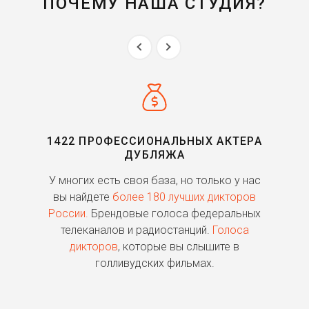
ПОЧЕМУ НАША СТУДИЯ?
1422 ПРОФЕССИОНАЛЬНЫХ АКТЕРА
ДУБЛЯЖА
ь
У многих есть своя база, но только у нас
П
го
вы найдете
более 180 лучших дикторов
России.
Брендовые голоса федеральных
о
телеканалов и радиостанций.
Голоса
дикторов
, которые вы слышите в
п
голливудских фильмах.