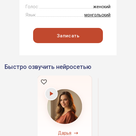
Голос:
женский
Язык:
монгольский
Записать
Быстро озвучить нейросетью
ндрей
Дарья
Даниил