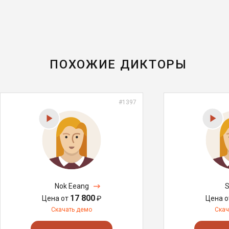
ПОХОЖИЕ ДИКТОРЫ
#1397
Nok Eeang
S
17 800
Цена от
₽
Цена 
Скачать демо
Скач