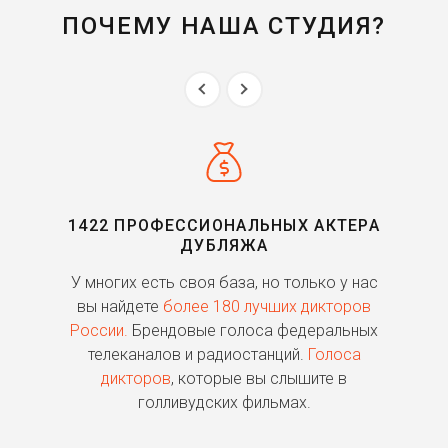
ПОЧЕМУ НАША СТУДИЯ?
1422 ПРОФЕССИОНАЛЬНЫХ АКТЕРА
ДУБЛЯЖА
ь
У многих есть своя база, но только у нас
П
го
вы найдете
более 180 лучших дикторов
России.
Брендовые голоса федеральных
о
телеканалов и радиостанций.
Голоса
дикторов
, которые вы слышите в
п
голливудских фильмах.