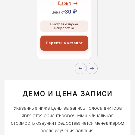
ндрей
Дарья
Даниил
30 ₽
30 ₽
30 
 от
Цена от
Цена от
ая озвучка
Быстрая озвучка
Быстрая озвуч
росетью
нейросетью
нейросетью
и в каталог
Перейти в каталог
Перейти в кат
ДЕМО И ЦЕНА ЗАПИСИ
Указанные ниже цены за запись голоса диктора
являются ориентировочными. Финальная
стоимость озвучки предоставляется менеджером
после изучения задания.