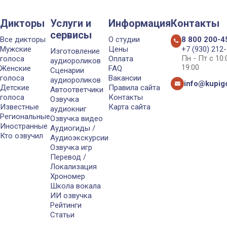
Дикторы
Услуги и
Информация
Контакты
сервисы
Все дикторы
О студии
8 800 200-4
Мужские
Цены
+7 (930) 212
Изготовление
Пн - Пт с 10
голоса
Оплата
аудиороликов
19:00
Женские
FAQ
Сценарии
голоса
Вакансии
аудиороликов
info@kupigo
Детские
Правила сайта
Автоответчики
голоса
Контакты
Озвучка
Известные
Карта сайта
аудиокниг
Региональные
Озвучка видео
Иностранные
Аудиогиды /
Кто озвучил
Аудиоэкскурсии
Озвучка игр
Перевод /
Локализация
Хрономер
Школа вокала
ИИ озвучка
Рейтинги
Статьи