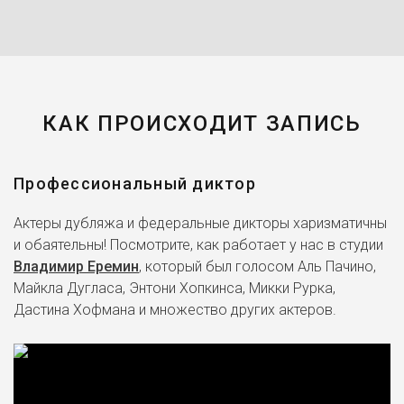
КАК ПРОИСХОДИТ ЗАПИСЬ
Профессиональный диктор
Актеры дубляжа и федеральные дикторы харизматичны
и обаятельны! Посмотрите, как работает у нас в студии
Владимир Еремин
, который был голосом Аль Пачино,
Майкла Дугласа, Энтони Хопкинса, Микки Рурка,
Дастина Хофмана и множество других актеров.