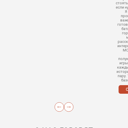
стоять
если 
Я
про
важн
готов
бат
гор
расск
интер
МС
полу
игры
кажды
истор
пару.
баз
С