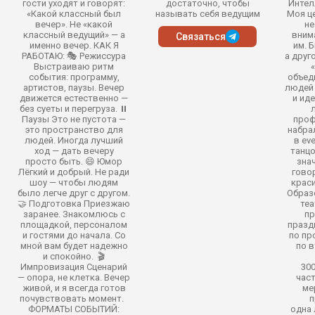
гости уходят и говорят:
достаточно, чтобы
Интел
«Какой классный был
называть себя ведущим
Моя це
вечер». Не «какой
не
классный ведущий» — а
вним
Связаться
именно вечер. КАК Я
им. 
РАБОТАЮ: 🎭 Режиссура
а друг
Выстраиваю ритм
события: программу,
объед
артистов, паузы. Вечер
людей
движется естественно —
и ид
без суеты и перегруза. ⏸️
л
Паузы Это не пустота —
проф
это пространство для
набрал
людей. Иногда лучший
в ev
ход — дать вечеру
танцо
просто быть. 😄 Юмор
знач
Лёгкий и добрый. Не ради
говор
шоу — чтобы людям
краси
было легче друг с другом.
Образ
🤝 Подготовка Приезжаю
те
заранее. Знакомлюсь с
пр
площадкой, персоналом
празд
и гостями до начала. Со
по пр
мной вам будет надежно
по в
и спокойно. 🎬
Импровизация Сценарий
30
— опора, не клетка. Вечер
част
живой, и я всегда готов
ме
почувствовать момент.
п
ФОРМАТЫ СОБЫТИЙ:
одна 