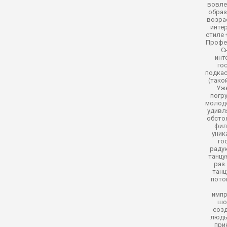
вовле
образ
возрас
инте
стиле 
Профе
С
инт
го
подка
(тако
Уже
погр
молод
удивл
обстоя
фил
уник
го
раду
танцу
раз
тан
пото
импр
шо
созд
людь
при