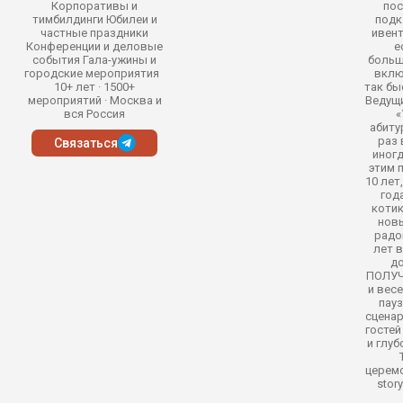
Корпоративы и
пос
тимбилдинги Юбилеи и
подк
частные праздники
ивент
Конференции и деловые
е
события Гала-ужины и
больш
городские мероприятия
вклю
10+ лет · 1500+
так бы
мероприятий · Москва и
Ведущ
вся Россия
«
абиту
раз 
Связаться
иногд
этим 
10 лет
год
котик
новы
радо
лет 
до
ПОЛУЧИ
и вес
пауз
сценар
госте
и глу
церемо
stor