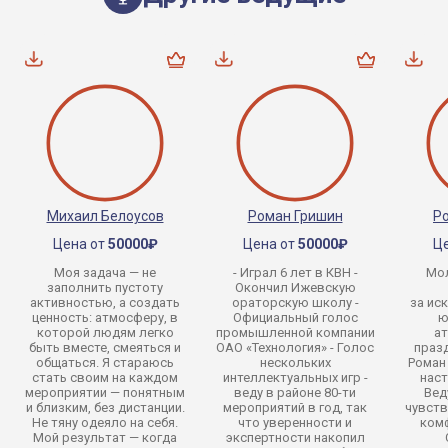
Михаил Белоусов
Роман Гришин
Р
Цена от
50000₽
Цена от
50000₽
Ц
Моя задача — не
- Играл 6 лет в КВН -
Мо
заполнить пустоту
Окончил Ижевскую
активностью, а создать
ораторскую школу -
за ис
ценность: атмосферу, в
Официальный голос
ю
которой людям легко
промышленной компании
ат
быть вместе, смеяться и
ОАО «Технология» - Голос
празд
общаться. Я стараюсь
нескольких
Роман 
стать своим на каждом
интеллектуальных игр -
нас
мероприятии — понятным
веду в районе 80-ти
Вед
и близким, без дистанции.
мероприятий в год, так
чувств
Не тяну одеяло на себя.
что уверенности и
комф
Мой результат — когда
экспертности накопил