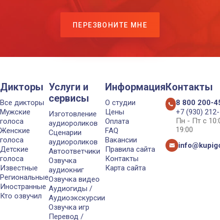
ПЕРЕЗВОНИТЕ МНЕ
Дикторы
Услуги и
Информация
Контакты
сервисы
Все дикторы
О студии
8 800 200-4
Мужские
Цены
+7 (930) 212
Изготовление
Пн - Пт с 10
голоса
Оплата
аудиороликов
19:00
Женские
FAQ
Сценарии
голоса
Вакансии
аудиороликов
info@kupigo
Детские
Правила сайта
Автоответчики
голоса
Контакты
Озвучка
Известные
Карта сайта
аудиокниг
Региональные
Озвучка видео
Иностранные
Аудиогиды /
Кто озвучил
Аудиоэкскурсии
Озвучка игр
Перевод /