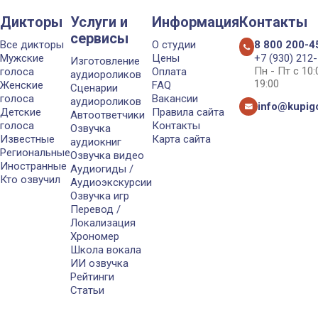
Дикторы
Услуги и
Информация
Контакты
сервисы
Все дикторы
О студии
8 800 200-4
Мужские
Цены
+7 (930) 212
Изготовление
Пн - Пт с 10
голоса
Оплата
аудиороликов
19:00
Женские
FAQ
Сценарии
голоса
Вакансии
аудиороликов
info@kupigo
Детские
Правила сайта
Автоответчики
голоса
Контакты
Озвучка
Известные
Карта сайта
аудиокниг
Региональные
Озвучка видео
Иностранные
Аудиогиды /
Кто озвучил
Аудиоэкскурсии
Озвучка игр
Перевод /
Локализация
Хрономер
Школа вокала
ИИ озвучка
Рейтинги
Статьи