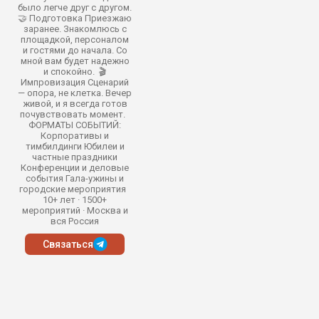
было легче друг с другом.
🤝 Подготовка Приезжаю
заранее. Знакомлюсь с
площадкой, персоналом
и гостями до начала. Со
мной вам будет надежно
и спокойно. 🎬
Импровизация Сценарий
— опора, не клетка. Вечер
живой, и я всегда готов
почувствовать момент.
ФОРМАТЫ СОБЫТИЙ:
Корпоративы и
тимбилдинги Юбилеи и
частные праздники
Конференции и деловые
события Гала-ужины и
городские мероприятия
10+ лет · 1500+
мероприятий · Москва и
вся Россия
Связаться