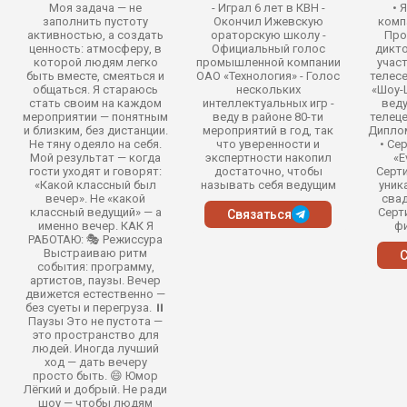
Моя задача — не
- Играл 6 лет в КВН -
• 
заполнить пустоту
Окончил Ижевскую
комп
активностью, а создать
ораторскую школу -
Про
ценность: атмосферу, в
Официальный голос
дикто
которой людям легко
промышленной компании
учас
быть вместе, смеяться и
ОАО «Технология» - Голос
телесе
общаться. Я стараюсь
нескольких
‌«Шоу
стать своим на каждом
интеллектуальных игр -
веду
мероприятии — понятным
веду в районе 80-ти
телеце
и близким, без дистанции.
мероприятий в год, так
Дипло
Не тяну одеяло на себя.
что уверенности и
‌ • С
Мой результат — когда
экспертности накопил
«E
гости уходят и говорят:
достаточно, чтобы
Серти
«Какой классный был
называть себя ведущим
уник
вечер». Не «какой
свад
классный ведущий» — а
Серт
Связаться
именно вечер. КАК Я
ф
РАБОТАЮ: 🎭 Режиссура
Выстраиваю ритм
С
события: программу,
артистов, паузы. Вечер
движется естественно —
без суеты и перегруза. ⏸️
Паузы Это не пустота —
это пространство для
людей. Иногда лучший
ход — дать вечеру
просто быть. 😄 Юмор
Лёгкий и добрый. Не ради
шоу — чтобы людям