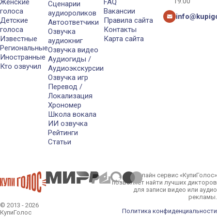
19:00
Женские
FAQ
Сценарии
голоса
Вакансии
аудиороликов
info@kupigo
Детские
Правила сайта
Автоответчики
голоса
Контакты
Озвучка
Известные
Карта сайта
аудиокниг
Региональные
Озвучка видео
Иностранные
Аудиогиды /
Кто озвучил
Аудиоэкскурсии
Озвучка игр
Перевод /
Локализация
Хрономер
Школа вокала
ИИ озвучка
Рейтинги
Статьи
Онлайн сервис «КупиГолос»
позволяет найти лучших дикторов
для записи видео или аудио
рекламы.
© 2013 - 2026
Политика конфиденциальности
КупиГолос