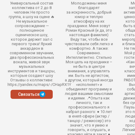
Универсальный состав
Молодожены меня
Мо
коллектива от 2 до 8
благодарят
зап
человек Не просто
за искренность, добрый
актив
группа, а шоу на сцене 🔥
юмор и теплую
ценно
Не музыкальное
атмосферу на их
кото
сопровождение —
празднике. Меня зовут
быть 
полноценное
Роман Красный (и да, это
обща
сценическое шоу,
настоящая фамилия)
стать
которое держит зал с
Веду так, чтобы все
мероп
первого трека! Яркий
чувствовали себя легко и
и близ
аккардеон в
комфортно. А также:
Не тя
современном звучании,
Современно.
Мой р
два профессиональных
Интеллигентно. Стильно
гости
вокала, живой звук
Моя цель на празднике –
«Как
музыкальных
не быть в центре
ве
инструментов и танцоры,
внимания, а управлять
класс
которые создают шоу
им. Быть не артистом,
име
Отзывы о коллективе:
а другом, который иногда
РАБОТ
https://yandex.ru/maps/-/CHapRX1Y
«исполняет» и
Вы
объединяет программу и
собы
людей вашими смыслами
артис
Связаться
и идеями. 📍Опыта как
движе
личного, так и
без су
профессионального я
Паузы
набрал разного: ● 10 лет
это 
в event-сфере (актер /
люде
танцор / режиссер) это
хо
значит, что я умею и
прос
говорить, и слушать, и
Лёгкий
красиво уйти в закат ●
шоу