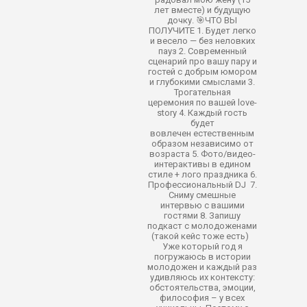
лет вместе) и будущую
дочку. 🎯ЧТО ВЫ
ПОЛУЧИТЕ 1. Будет легко
и весело — без неловких
пауз 2. Современный
сценарий про вашу пару и
гостей с добрым юмором
и глубокими смыслами 3.
Трогательная
церемония по вашей love-
story 4. Каждый гость
будет
вовлечен естественным
образом независимо от
возраста 5. Фото/видео-
интерактивы в едином
стиле + лого праздника 6.
Профессиональный DJ 7.
Сниму смешные
интервью с вашими
гостями 8. Запишу
подкаст с молодоженами
(такой кейс тоже есть)
Уже который год я
погружаюсь в истории
молодожен и каждый раз
удивляюсь их контексту:
обстоятельства, эмоции,
философия – у всех