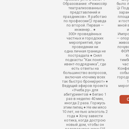
Образование: «Режиссёр
было л
театрализованных
🤝 По
представлений и
заран
праздников». Я работаю
площа
по профессии😏 правда
и гос
по второй. Первая —
мной 
инженер… ●
и
300+ проведённых
Импро
частных и городских
— опор
мероприятий, при
живой
проведении ни
почув
одна личная граница не
ФОР
пострадала ● Снял
К
подкасты "Как понять
тимб
ивент-подрядчика", где
час
есть ответы на
Конфе
большинство вопросов,
собы
включая «почему всех
город
так быстро бронируют» ●
1
Ведущий эфиров проекта
мероп
«Учеба.ру» для
абитуриентов ● Бегаю 1
раз в неделю 40 мин,
С
иногда 2 раза. Горжусь
этим пипец ● Не ем мясо
10 лет, не пью алкоголь 2
года ● Хочу завести
котика, когда дострою
новый дом, чтобы он
радовал мою жену (15