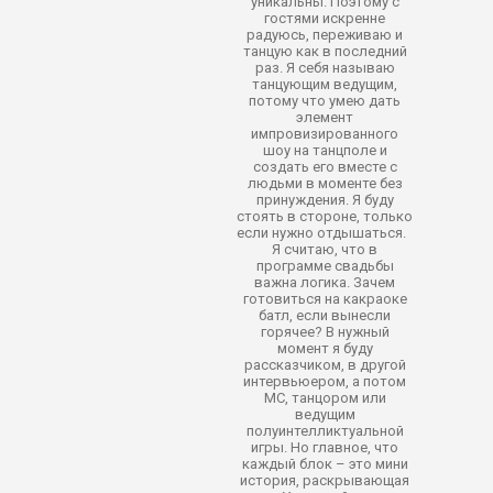
уникальны. Поэтому с
гостями искренне
радуюсь, переживаю и
танцую как в последний
раз. Я себя называю
танцующим ведущим,
потому что умею дать
элемент
импровизированного
шоу на танцполе и
создать его вместе с
людьми в моменте без
принуждения. Я буду
стоять в стороне, только
если нужно отдышаться.
Я считаю, что в
программе свадьбы
важна логика. Зачем
готовиться на какраоке
батл, если вынесли
горячее? В нужный
момент я буду
рассказчиком, в другой
интервьюером, а потом
МС, танцором или
ведущим
полуинтелликтуальной
игры. Но главное, что
каждый блок – это мини
история, раскрывающая