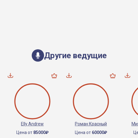
Другие ведущие
Elly Andrew
Роман Красный
Ми
Цена от
85000₽
Цена от
60000₽
Ц