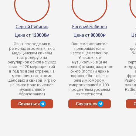
Сергей Рябинин
Евгений Бабичев
Цена от
120000₽
Цена от
80000₽
Ц
Опыт проведения в
Ваше мероприятие
регионах огромный, тк с
превращается в
про
медицинским квизом
настоящее телешоу:
би
гастролирую на
Уникальные
регулярной основе с 2022
музыкальные (и не
сер
года. ~ 120 мероприятий
только) квизы, азартное
ведущ
в год по всей стране. На
бинго (лото) и яркие
мероприятиях, кроме
караоке-баттлы — с
фран
деловых и квизов, играю
живым юмором,
Радио
на саксофоне (высшее
импровизацией и 100-
закад
музыкальное
процентным уровнем
Radio
образование)
экспертности.
Связаться
Связаться
С