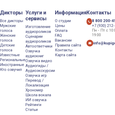
Дикторы
Услуги и
Информация
Контакты
сервисы
Все дикторы
О студии
8 800 200-4
Мужские
Цены
+7 (930) 212
Изготовление
Пн - Пт с 10
голоса
Оплата
аудиороликов
19:00
Женские
FAQ
Сценарии
голоса
Вакансии
аудиороликов
info@kupigo
Детские
Правила сайта
Автоответчики
голоса
Контакты
Озвучка
Известные
Карта сайта
аудиокниг
Региональные
Озвучка видео
Иностранные
Аудиогиды /
Кто озвучил
Аудиоэкскурсии
Озвучка игр
Перевод /
Локализация
Хрономер
Школа вокала
ИИ озвучка
Рейтинги
Статьи