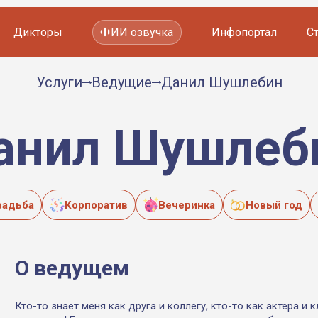
Дикторы
ИИ озвучка
Инфопортал
С
Услуги
Ведущие
Данил Шушлебин
Фильмов и сериалов
Мультфильмов
YouTube каналов
анил Шушлеб
Видеорекламы
вадьба
Корпоратив
Вечеринка
Новый год
О ведущем
Кто-то знает меня как друга и коллегу, кто-то как актера и 