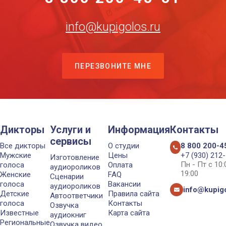
info@kupigolos.ru
ПЕРЕЗВОНИТЕ МНЕ
Дикторы
Услуги и
Информация
Контакты
сервисы
Все дикторы
О студии
8 800 200-4
Мужские
Цены
+7 (930) 212
Изготовление
Пн - Пт с 10
голоса
Оплата
аудиороликов
19:00
Женские
FAQ
Сценарии
голоса
Вакансии
аудиороликов
info@kupigo
Детские
Правила сайта
Автоответчики
голоса
Контакты
Озвучка
Известные
Карта сайта
аудиокниг
Региональные
Озвучка видео