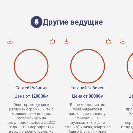
Другие ведущие
Сергей Рябинин
Евгений Бабичев
Цена от
120000₽
Цена от
80000₽
Ц
Опыт проведения в
Ваше мероприятие
регионах огромный, тк с
превращается в
про
медицинским квизом
настоящее телешоу:
би
гастролирую на
Уникальные
регулярной основе с 2022
музыкальные (и не
сер
года. ~ 120 мероприятий
только) квизы, азартное
ведущ
в год по всей стране. На
бинго (лото) и яркие