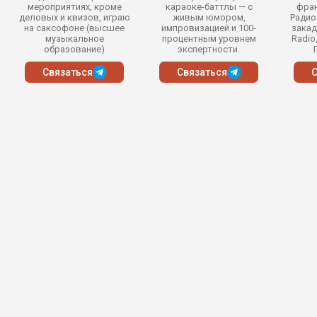
мероприятиях, кроме
караоке-баттлы — с
фран
деловых и квизов, играю
живым юмором,
Радио
на саксофоне (высшее
импровизацией и 100-
закад
музыкальное
процентным уровнем
Radio
образование)
экспертности.
Связаться
Связаться
С