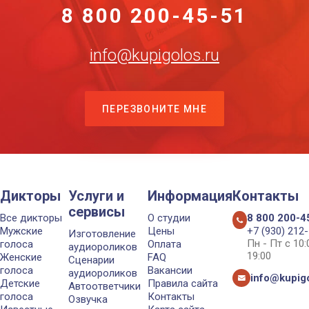
8 800 200-45-51
info@kupigolos.ru
ПЕРЕЗВОНИТЕ МНЕ
Дикторы
Услуги и
Информация
Контакты
сервисы
Все дикторы
О студии
8 800 200-4
Мужские
Цены
+7 (930) 212
Изготовление
Пн - Пт с 10
голоса
Оплата
аудиороликов
19:00
Женские
FAQ
Сценарии
голоса
Вакансии
аудиороликов
info@kupigo
Детские
Правила сайта
Автоответчики
голоса
Контакты
Озвучка