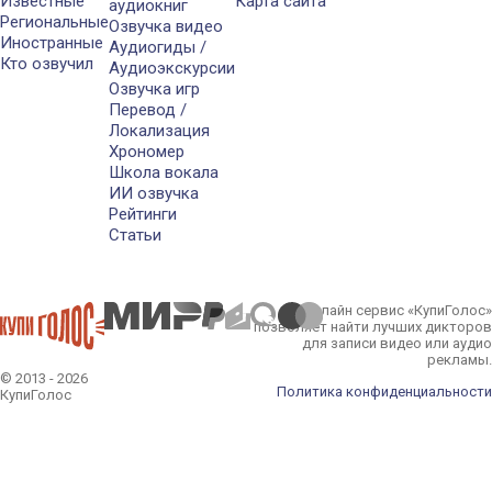
Известные
Карта сайта
аудиокниг
Региональные
Озвучка видео
Иностранные
Аудиогиды /
Кто озвучил
Аудиоэкскурсии
Озвучка игр
Перевод /
Локализация
Хрономер
Школа вокала
ИИ озвучка
Рейтинги
Статьи
Онлайн сервис «КупиГолос»
позволяет найти лучших дикторов
для записи видео или аудио
рекламы.
© 2013 - 2026
Политика конфиденциальности
КупиГолос