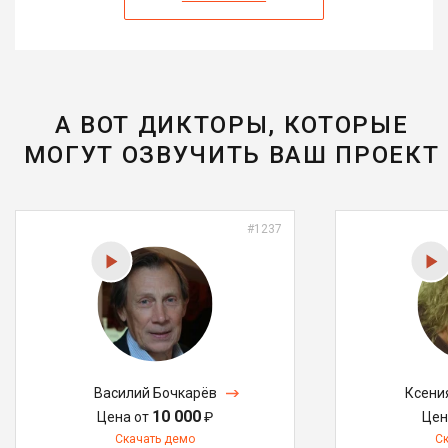
А ВОТ ДИКТОРЫ, КОТОРЫЕ
МОГУТ ОЗВУЧИТЬ ВАШ ПРОЕКТ
#1237
Василий Бочкарёв
Ксени
10 000
Цена от
₽
Цен
Скачать демо
С