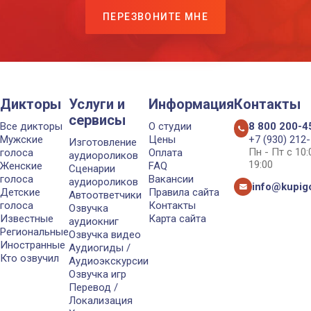
ПЕРЕЗВОНИТЕ МНЕ
Дикторы
Услуги и
Информация
Контакты
сервисы
Все дикторы
О студии
8 800 200-4
Мужские
Цены
+7 (930) 212
Изготовление
Пн - Пт с 10
голоса
Оплата
аудиороликов
19:00
Женские
FAQ
Сценарии
голоса
Вакансии
аудиороликов
info@kupigo
Детские
Правила сайта
Автоответчики
голоса
Контакты
Озвучка
Известные
Карта сайта
аудиокниг
Региональные
Озвучка видео
Иностранные
Аудиогиды /
Кто озвучил
Аудиоэкскурсии
Озвучка игр
Перевод /
Локализация