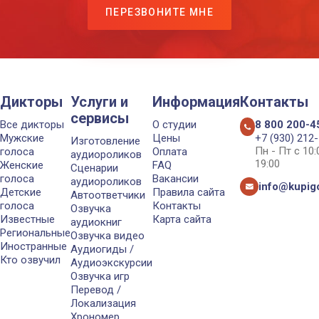
ПЕРЕЗВОНИТЕ МНЕ
Дикторы
Услуги и
Информация
Контакты
сервисы
Все дикторы
О студии
8 800 200-4
Мужские
Цены
+7 (930) 212
Изготовление
Пн - Пт с 10
голоса
Оплата
аудиороликов
19:00
Женские
FAQ
Сценарии
голоса
Вакансии
аудиороликов
info@kupigo
Детские
Правила сайта
Автоответчики
голоса
Контакты
Озвучка
Известные
Карта сайта
аудиокниг
Региональные
Озвучка видео
Иностранные
Аудиогиды /
Кто озвучил
Аудиоэкскурсии
Озвучка игр
Перевод /
Локализация
Хрономер