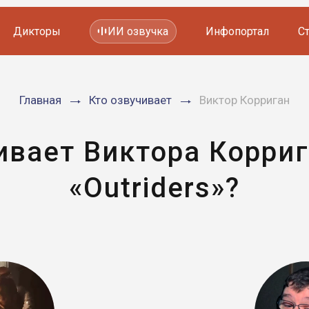
Дикторы
ИИ озвучка
Инфопортал
С
Фильмов и сериалов
Главная
Кто озвучивает
Виктор Корриган
Мультфильмов
YouTube каналов
Видеорекламы
ивает Виктора Корриг
«Outriders»?