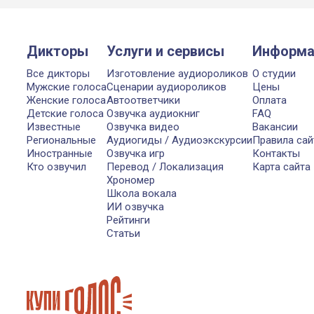
Дикторы
Услуги и сервисы
Информа
Все дикторы
Изготовление аудиороликов
О студии
Мужские голоса
Сценарии аудиороликов
Цены
Женские голоса
Автоответчики
Оплата
Детские голоса
Озвучка аудиокниг
FAQ
Известные
Озвучка видео
Вакансии
Региональные
Аудиогиды / Аудиоэкскурсии
Правила сай
Иностранные
Озвучка игр
Контакты
Кто озвучил
Перевод / Локализация
Карта сайта
Хрономер
Школа вокала
ИИ озвучка
Рейтинги
Статьи