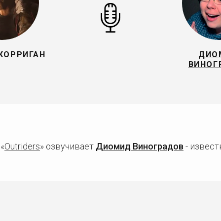
КОРРИГАН
ДИО
ВИНОГ
 «
Outriders
» озвучивает
Диомид Виноградов
- извест