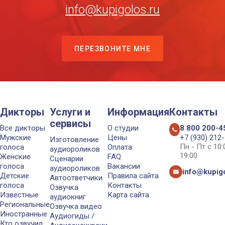
info@kupigolos.ru
ПЕРЕЗВОНИТЕ МНЕ
Дикторы
Услуги и
Информация
Контакты
сервисы
Все дикторы
О студии
8 800 200-4
Мужские
Цены
+7 (930) 212
Изготовление
Пн - Пт с 10
голоса
Оплата
аудиороликов
19:00
Женские
FAQ
Сценарии
голоса
Вакансии
аудиороликов
info@kupigo
Детские
Правила сайта
Автоответчики
голоса
Контакты
Озвучка
Известные
Карта сайта
аудиокниг
Региональные
Озвучка видео
Иностранные
Аудиогиды /
Кто озвучил