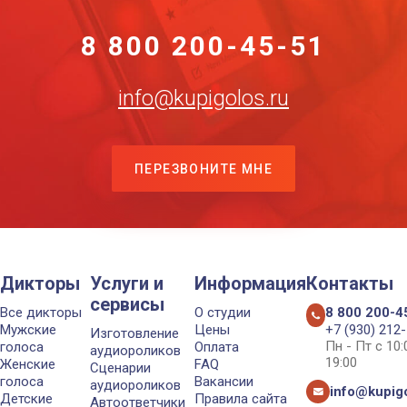
8 800 200-45-51
info@kupigolos.ru
ПЕРЕЗВОНИТЕ МНЕ
Дикторы
Услуги и
Информация
Контакты
сервисы
Все дикторы
О студии
8 800 200-4
Мужские
Цены
+7 (930) 212
Изготовление
Пн - Пт с 10
голоса
Оплата
аудиороликов
19:00
Женские
FAQ
Сценарии
голоса
Вакансии
аудиороликов
info@kupigo
Детские
Правила сайта
Автоответчики