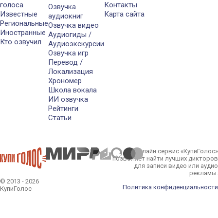
голоса
Контакты
Озвучка
Известные
Карта сайта
аудиокниг
Региональные
Озвучка видео
Иностранные
Аудиогиды /
Кто озвучил
Аудиоэкскурсии
Озвучка игр
Перевод /
Локализация
Хрономер
Школа вокала
ИИ озвучка
Рейтинги
Статьи
Онлайн сервис «КупиГолос»
позволяет найти лучших дикторов
для записи видео или аудио
рекламы.
© 2013 - 2026
Политика конфиденциальности
КупиГолос