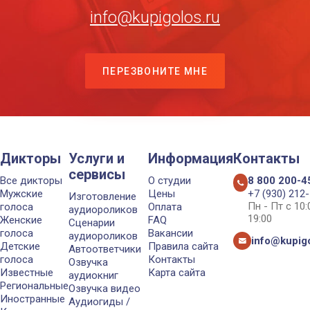
info@kupigolos.ru
ПЕРЕЗВОНИТЕ МНЕ
Дикторы
Услуги и
Информация
Контакты
сервисы
Все дикторы
О студии
8 800 200-4
Мужские
Цены
+7 (930) 212
Изготовление
Пн - Пт с 10
голоса
Оплата
аудиороликов
19:00
Женские
FAQ
Сценарии
голоса
Вакансии
аудиороликов
info@kupigo
Детские
Правила сайта
Автоответчики
голоса
Контакты
Озвучка
Известные
Карта сайта
аудиокниг
Региональные
Озвучка видео
Иностранные
Аудиогиды /