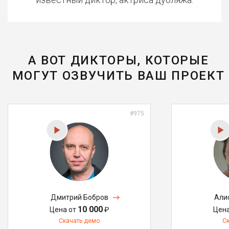
А ВОТ ДИКТОРЫ, КОТОРЫЕ
МОГУТ ОЗВУЧИТЬ ВАШ ПРОЕКТ
#975
Дмитрий Бобров
Али
10 000
Цена от
₽
Цен
Скачать демо
С