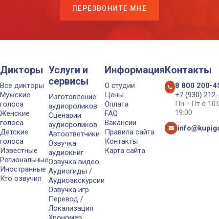
ПЕРЕЗВОНИТЕ МНЕ
Дикторы
Услуги и
Информация
Контакты
сервисы
Все дикторы
О студии
8 800 200-4
Мужские
Цены
+7 (930) 212
Изготовление
Пн - Пт с 10
голоса
Оплата
аудиороликов
19:00
Женские
FAQ
Сценарии
голоса
Вакансии
аудиороликов
info@kupigo
Детские
Правила сайта
Автоответчики
голоса
Контакты
Озвучка
Известные
Карта сайта
аудиокниг
Региональные
Озвучка видео
Иностранные
Аудиогиды /
Кто озвучил
Аудиоэкскурсии
Озвучка игр
Перевод /
Локализация
Хрономер