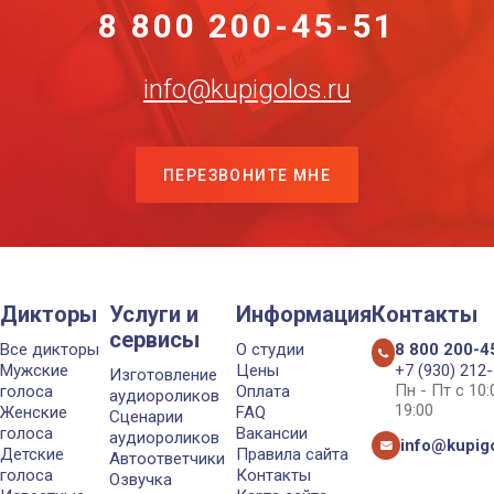
8 800 200-45-51
info@kupigolos.ru
ПЕРЕЗВОНИТЕ МНЕ
Дикторы
Услуги и
Информация
Контакты
сервисы
Все дикторы
О студии
8 800 200-4
Мужские
Цены
+7 (930) 212
Изготовление
Пн - Пт с 10
голоса
Оплата
аудиороликов
19:00
Женские
FAQ
Сценарии
голоса
Вакансии
аудиороликов
info@kupigo
Детские
Правила сайта
Автоответчики
голоса
Контакты
Озвучка