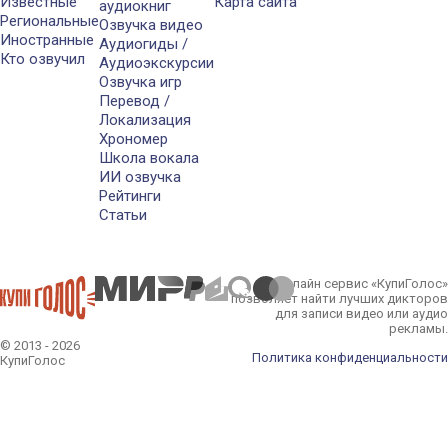
Известные
Карта сайта
аудиокниг
Региональные
Озвучка видео
Иностранные
Аудиогиды /
Кто озвучил
Аудиоэкскурсии
Озвучка игр
Перевод /
Локализация
Хрономер
Школа вокала
ИИ озвучка
Рейтинги
Статьи
Онлайн сервис «КупиГолос»
позволяет найти лучших дикторов
для записи видео или аудио
рекламы.
© 2013 - 2026
Политика конфиденциальности
КупиГолос