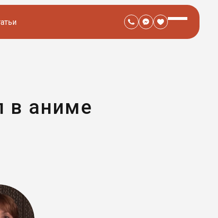
татьи
л в аниме
?