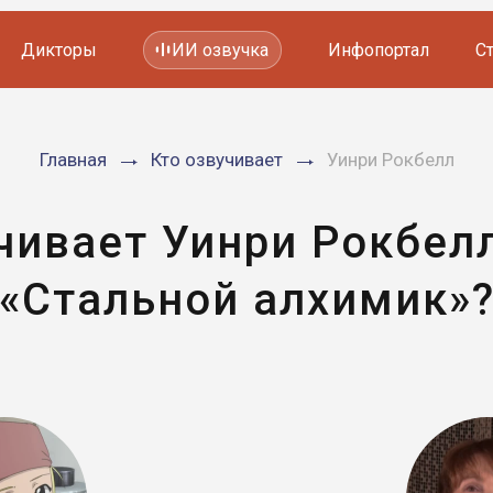
Дикторы
ИИ озвучка
Инфопортал
С
Фильмов и сериалов
Главная
Кто озвучивает
Уинри Рокбелл
Мультфильмов
YouTube каналов
Видеорекламы
чивает Уинри Рокбел
«Стальной алхимик»