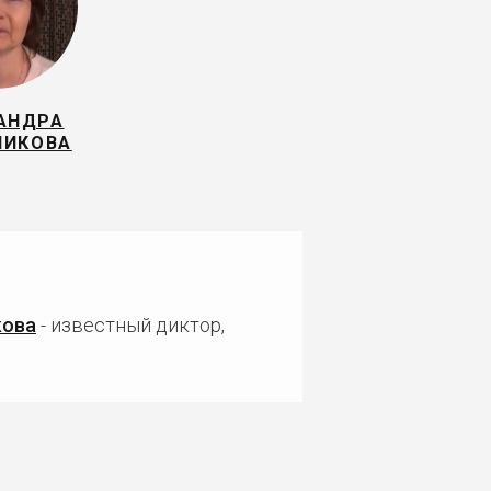
АНДРА
НИКОВА
кова
- известный диктор,