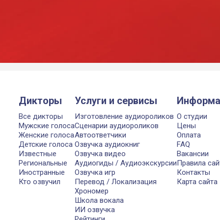
Дикторы
Услуги и сервисы
Информа
Все дикторы
Изготовление аудиороликов
О студии
Мужские голоса
Сценарии аудиороликов
Цены
Женские голоса
Автоответчики
Оплата
Детские голоса
Озвучка аудиокниг
FAQ
Известные
Озвучка видео
Вакансии
Региональные
Аудиогиды / Аудиоэкскурсии
Правила сай
Иностранные
Озвучка игр
Контакты
Кто озвучил
Перевод / Локализация
Карта сайта
Хрономер
Школа вокала
ИИ озвучка
Рейтинги