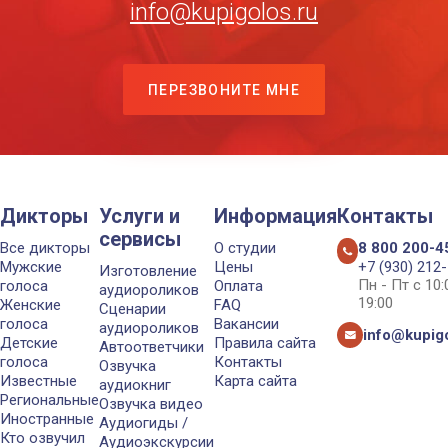
info@kupigolos.ru
ПЕРЕЗВОНИТЕ МНЕ
Дикторы
Услуги и
Информация
Контакты
сервисы
Все дикторы
О студии
8 800 200-4
Мужские
Цены
+7 (930) 212
Изготовление
Пн - Пт с 10
голоса
Оплата
аудиороликов
19:00
Женские
FAQ
Сценарии
голоса
Вакансии
аудиороликов
info@kupigo
Детские
Правила сайта
Автоответчики
голоса
Контакты
Озвучка
Известные
Карта сайта
аудиокниг
Региональные
Озвучка видео
Иностранные
Аудиогиды /
Кто озвучил
Аудиоэкскурсии