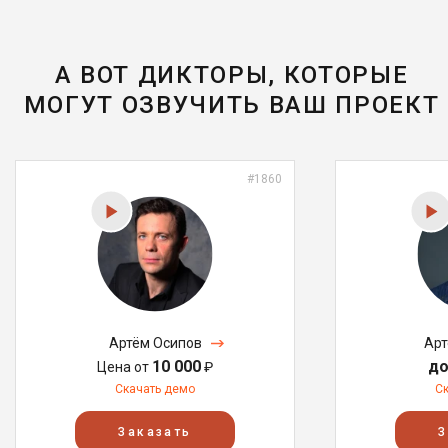
А ВОТ ДИКТОРЫ, КОТОРЫЕ
МОГУТ ОЗВУЧИТЬ ВАШ ПРОЕКТ
#1860
Артём Осипов
Арт
10 000
до
Цена от
₽
Скачать демо
С
Заказать
З