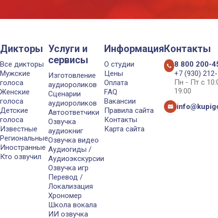
Дикторы
Услуги и
Информация
Контакты
сервисы
Все дикторы
О студии
8 800 200-4
Мужские
Цены
+7 (930) 212
Изготовление
Пн - Пт с 10
голоса
Оплата
аудиороликов
19:00
Женские
FAQ
Сценарии
голоса
Вакансии
аудиороликов
info@kupigo
Детские
Правила сайта
Автоответчики
голоса
Контакты
Озвучка
Известные
Карта сайта
аудиокниг
Региональные
Озвучка видео
Иностранные
Аудиогиды /
Кто озвучил
Аудиоэкскурсии
Озвучка игр
Перевод /
Локализация
Хрономер
Школа вокала
ИИ озвучка