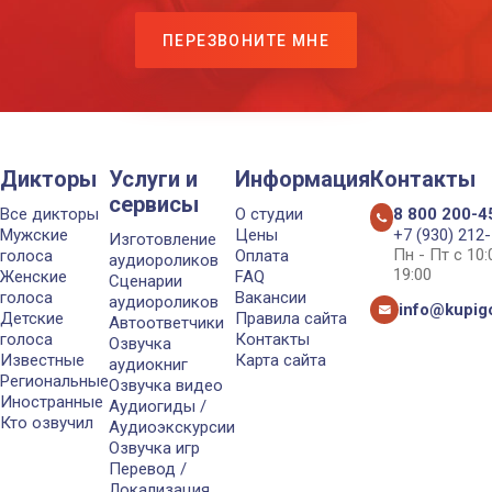
ПЕРЕЗВОНИТЕ МНЕ
Дикторы
Услуги и
Информация
Контакты
сервисы
Все дикторы
О студии
8 800 200-4
Мужские
Цены
+7 (930) 212
Изготовление
Пн - Пт с 10
голоса
Оплата
аудиороликов
19:00
Женские
FAQ
Сценарии
голоса
Вакансии
аудиороликов
info@kupigo
Детские
Правила сайта
Автоответчики
голоса
Контакты
Озвучка
Известные
Карта сайта
аудиокниг
Региональные
Озвучка видео
Иностранные
Аудиогиды /
Кто озвучил
Аудиоэкскурсии
Озвучка игр
Перевод /
Локализация