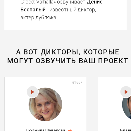
Creed: Valhalla
» озвучивает
Денис
Беспалый
- известный диктор,
актер дубляжа.
А ВОТ ДИКТОРЫ, КОТОРЫЕ
МОГУТ ОЗВУЧИТЬ ВАШ ПРОЕКТ
#1667
Людмила Шувалова
Влад