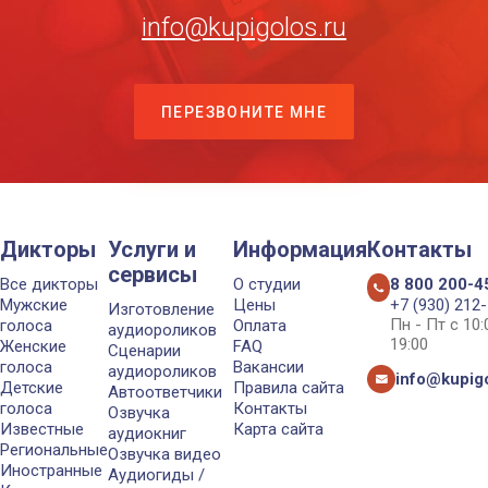
info@kupigolos.ru
ПЕРЕЗВОНИТЕ МНЕ
Дикторы
Услуги и
Информация
Контакты
сервисы
Все дикторы
О студии
8 800 200-4
Мужские
Цены
+7 (930) 212
Изготовление
Пн - Пт с 10
голоса
Оплата
аудиороликов
19:00
Женские
FAQ
Сценарии
голоса
Вакансии
аудиороликов
info@kupigo
Детские
Правила сайта
Автоответчики
голоса
Контакты
Озвучка
Известные
Карта сайта
аудиокниг
Региональные
Озвучка видео
Иностранные
Аудиогиды /