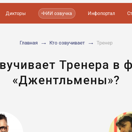
Дикторы
ИИ озвучка
Инфопортал
С
Фильмов и сериалов
Главная
Кто озвучивает
Тренер
Мультфильмов
YouTube каналов
Видеорекламы
звучивает Тренера в 
«Джентльмены»?