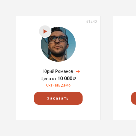
#1240
Юрий Романов
10 000
Цена от
₽
Скачать демо
Заказать