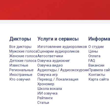
Дикторы
Услуги и сервисы
Информа
Все дикторы
Изготовление аудиороликов
О студии
Мужские голоса
Сценарии аудиороликов
Цены
Женские голоса
Автоответчики
Оплата
Детские голоса
Озвучка аудиокниг
FAQ
Известные
Озвучка видео
Вакансии
Региональные
Аудиогиды / Аудиоэкскурсии
Правила сай
Иностранные
Озвучка игр
Контакты
Кто озвучил
Перевод / Локализация
Карта сайта
Хрономер
Школа вокала
ИИ озвучка
Рейтинги
Статьи