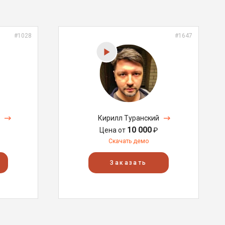
#1028
#1647
Кирилл Туранский
10 000
Цена от
₽
Скачать демо
Заказать