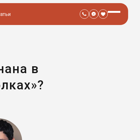
татьи
нана в
лках»?