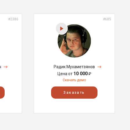
#2386
#685
ч
Радик Мухаметзянов
10 000
Цена от
₽
Скачать демо
Заказать