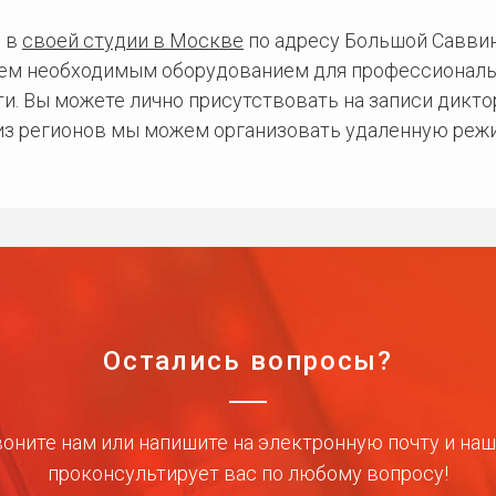
 в
своей студии в Москве
по адресу Большой Саввинс
сем необходимым оборудованием для профессиональ
и. Вы можете лично присутствовать на записи дикто
 из регионов мы можем организовать удаленную режи
Остались вопросы?
оните нам или напишите на электронную почту и на
проконсультирует вас по любому вопросу!