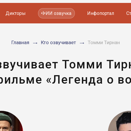
Дикторы
ИИ озвучка
Инфопортал
С
Фильмов и сериалов
Главная
Кто озвучивает
Томми Тирнан
Мультфильмов
YouTube каналов
Видеорекламы
звучивает Томми Тир
фильме «Легенда о во