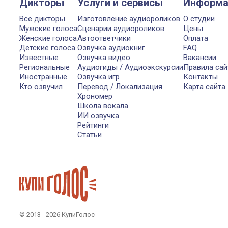
Дикторы
Услуги и сервисы
Информа
Все дикторы
Изготовление аудиороликов
О студии
Мужские голоса
Сценарии аудиороликов
Цены
Женские голоса
Автоответчики
Оплата
Детские голоса
Озвучка аудиокниг
FAQ
Известные
Озвучка видео
Вакансии
Региональные
Аудиогиды / Аудиоэкскурсии
Правила сай
Иностранные
Озвучка игр
Контакты
Кто озвучил
Перевод / Локализация
Карта сайта
Хрономер
Школа вокала
ИИ озвучка
Рейтинги
Статьи
© 2013 - 2026 КупиГолос