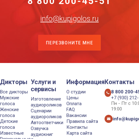
8 800 200-45-51
info@kupigolos.ru
ПЕРЕЗВОНИТЕ МНЕ
Дикторы
Услуги и
Информация
Контакты
сервисы
Все дикторы
О студии
8 800 200-4
Мужские
Цены
+7 (930) 212
Изготовление
Пн - Пт с 10
голоса
Оплата
аудиороликов
19:00
Женские
FAQ
Сценарии
голоса
Вакансии
аудиороликов
info@kupigo
Детские
Правила сайта
Автоответчики
голоса
Контакты
Озвучка
Известные
Карта сайта
аудиокниг