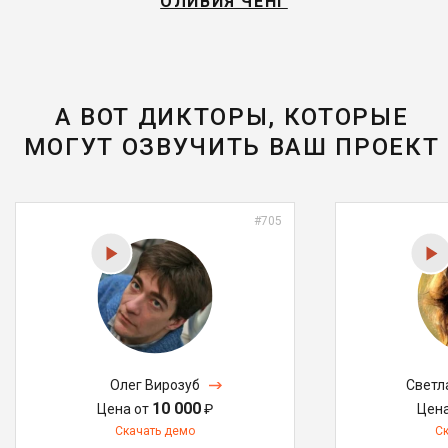
ОЛИВИЯ ЧЕНГ
А ВОТ ДИКТОРЫ, КОТОРЫЕ
МОГУТ ОЗВУЧИТЬ ВАШ ПРОЕКТ
#705
Олег Вирозуб
Светл
10 000
Цена от
₽
Цен
Скачать демо
С