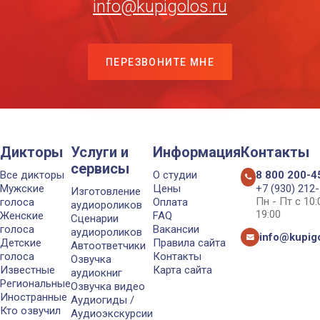
info@kupigolos.ru
ПЕРЕЗВОНИТЕ МНЕ
Дикторы
Услуги и
Информация
Контакты
сервисы
Все дикторы
О студии
8 800 200-4
Мужские
Цены
+7 (930) 212
Изготовление
Пн - Пт с 10
голоса
Оплата
аудиороликов
19:00
Женские
FAQ
Сценарии
голоса
Вакансии
аудиороликов
info@kupigo
Детские
Правила сайта
Автоответчики
голоса
Контакты
Озвучка
Известные
Карта сайта
аудиокниг
Региональные
Озвучка видео
Иностранные
Аудиогиды /
Кто озвучил
Аудиоэкскурсии