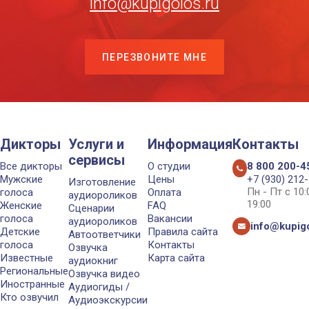
info@kupigolos.ru
ПЕРЕЗВОНИТЕ МНЕ
Дикторы
Услуги и
Информация
Контакты
сервисы
Все дикторы
О студии
8 800 200-4
Мужские
Цены
+7 (930) 212
Изготовление
Пн - Пт с 10
голоса
Оплата
аудиороликов
19:00
Женские
FAQ
Сценарии
голоса
Вакансии
аудиороликов
info@kupigo
Детские
Правила сайта
Автоответчики
голоса
Контакты
Озвучка
Известные
Карта сайта
аудиокниг
Региональные
Озвучка видео
Иностранные
Аудиогиды /
Кто озвучил
Аудиоэкскурсии