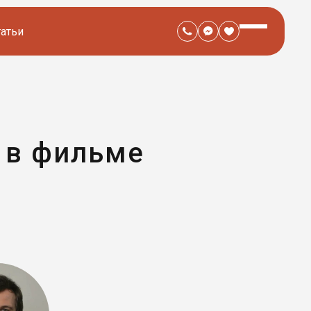
татьи
 в фильме