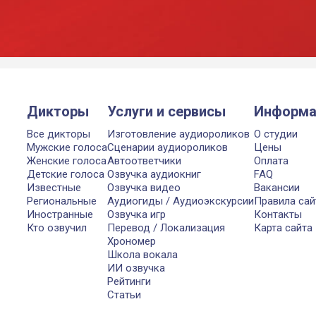
Дикторы
Услуги и сервисы
Информа
Все дикторы
Изготовление аудиороликов
О студии
Мужские голоса
Сценарии аудиороликов
Цены
Женские голоса
Автоответчики
Оплата
Детские голоса
Озвучка аудиокниг
FAQ
Известные
Озвучка видео
Вакансии
Региональные
Аудиогиды / Аудиоэкскурсии
Правила сай
Иностранные
Озвучка игр
Контакты
Кто озвучил
Перевод / Локализация
Карта сайта
Хрономер
Школа вокала
ИИ озвучка
Рейтинги
Статьи