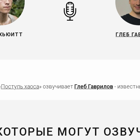
ХЬЮИТТ
ГЛЕБ Г
«
Поступь хаоса
» озвучивает
Глеб Гаврилов
- известн
 КОТОРЫЕ МОГУТ ОЗВУ