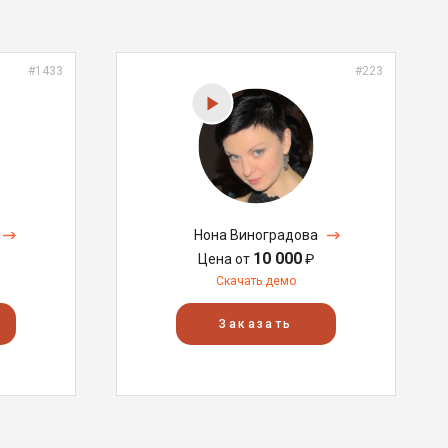
#1433
#223
Нона Виноградова
10 000
Цена от
₽
Скачать демо
Заказать