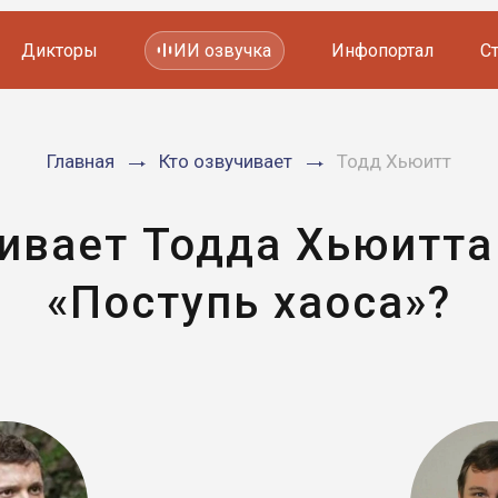
Дикторы
ИИ озвучка
Инфопортал
С
Фильмов и сериалов
Главная
Кто озвучивает
Тодд Хьюитт
Мультфильмов
YouTube каналов
Видеорекламы
чивает Тодда Хьюитта
«Поступь хаоса»?