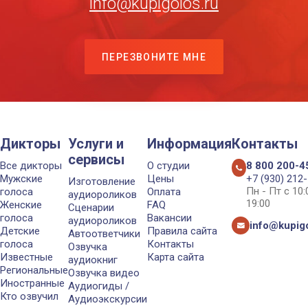
info@kupigolos.ru
ПЕРЕЗВОНИТЕ МНЕ
Дикторы
Услуги и
Информация
Контакты
сервисы
Все дикторы
О студии
8 800 200-4
Мужские
Цены
+7 (930) 212
Изготовление
Пн - Пт с 10
голоса
Оплата
аудиороликов
19:00
Женские
FAQ
Сценарии
голоса
Вакансии
аудиороликов
info@kupigo
Детские
Правила сайта
Автоответчики
голоса
Контакты
Озвучка
Известные
Карта сайта
аудиокниг
Региональные
Озвучка видео
Иностранные
Аудиогиды /
Кто озвучил
Аудиоэкскурсии