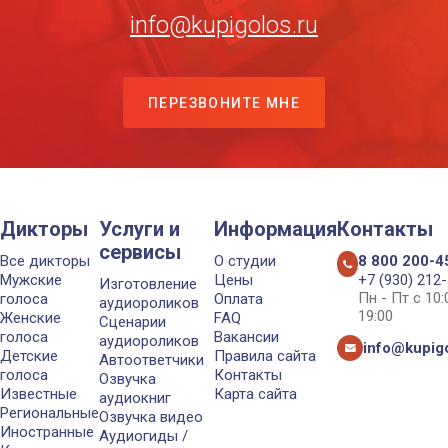
info@kupigolos.ru
ПЕРЕЗВОНИТЕ МНЕ
Дикторы
Услуги и
Информация
Контакты
сервисы
Все дикторы
О студии
8 800 200-4
Мужские
Цены
+7 (930) 212
Изготовление
Пн - Пт с 10
голоса
Оплата
аудиороликов
19:00
Женские
FAQ
Сценарии
голоса
Вакансии
аудиороликов
info@kupigo
Детские
Правила сайта
Автоответчики
голоса
Контакты
Озвучка
Известные
Карта сайта
аудиокниг
Региональные
Озвучка видео
Иностранные
Аудиогиды /