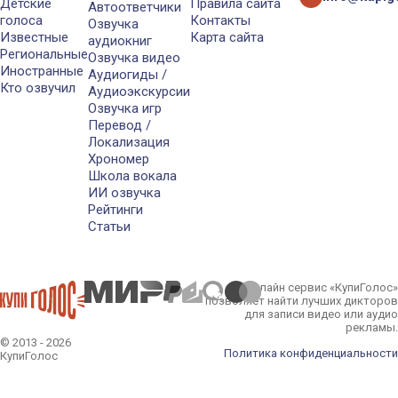
Детские
Правила сайта
Автоответчики
голоса
Контакты
Озвучка
Известные
Карта сайта
аудиокниг
Региональные
Озвучка видео
Иностранные
Аудиогиды /
Кто озвучил
Аудиоэкскурсии
Озвучка игр
Перевод /
Локализация
Хрономер
Школа вокала
ИИ озвучка
Рейтинги
Статьи
Онлайн сервис «КупиГолос»
позволяет найти лучших дикторов
для записи видео или аудио
рекламы.
© 2013 - 2026
Политика конфиденциальности
КупиГолос