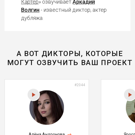
Картер
» озвучивает
Аркадий
Волгин
- известный диктор, актер
дубляжа.
А ВОТ ДИКТОРЫ, КОТОРЫЕ
МОГУТ ОЗВУЧИТЬ ВАШ ПРОЕКТ
#2044
Алёна Андронова
Ярос