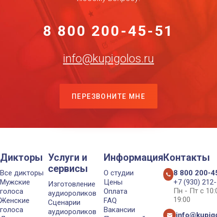
8 800 200-45-51
info@kupigolos.ru
ПЕРЕЗВОНИТЕ МНЕ
Дикторы
Услуги и
Информация
Контакты
сервисы
Все дикторы
О студии
8 800 200-4
Мужские
Цены
+7 (930) 212
Изготовление
Пн - Пт с 10
голоса
Оплата
аудиороликов
19:00
Женские
FAQ
Сценарии
голоса
Вакансии
аудиороликов
info@kupigo