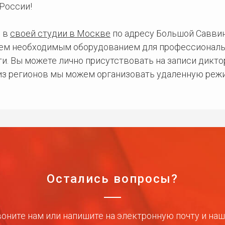
России!
 в
своей студии в Москве
по адресу Большой Саввинс
сем необходимым оборудованием для профессиональ
и. Вы можете лично присутствовать на записи дикто
 из регионов мы можем организовать удаленную режи
Остались вопросы?
оните нам или напишите на электронную почту и на