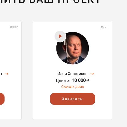
#992
#978
в
Илья Хвостиков
10 000
Цена от
₽
Скачать демо
Заказать