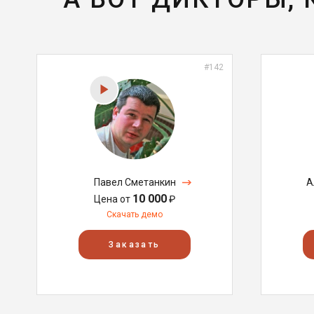
#142
Павел Сметанкин
А
10 000
Цена от
₽
Скачать демо
Заказать