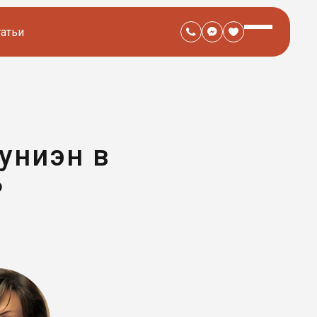
татьи
униэн в
?