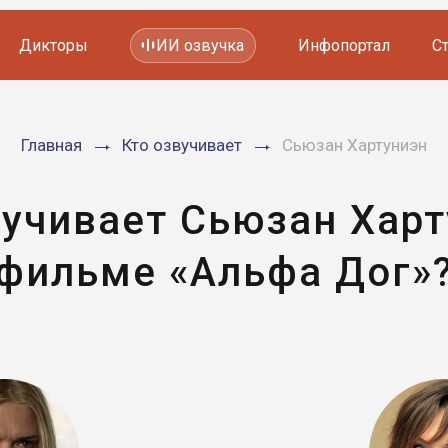
Дикторы
ИИ озвучка
Инфопортал
С
Фильмов и сериалов
Главная
Кто озвучивает
Сьюзан Хартуниэн
Мультфильмов
YouTube каналов
Видеорекламы
вучивает Сьюзан Харт
фильме «Альфа Дог»