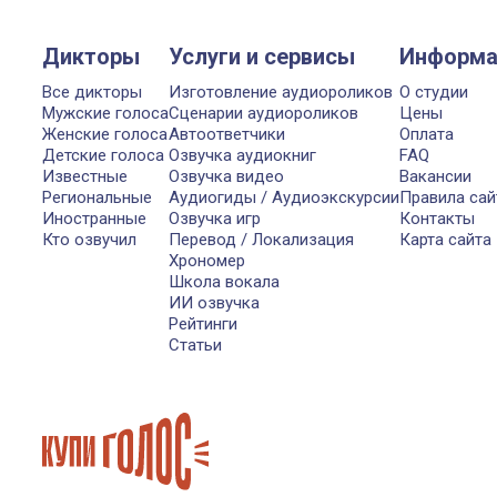
Дикторы
Услуги и сервисы
Информа
Все дикторы
Изготовление аудиороликов
О студии
Мужские голоса
Сценарии аудиороликов
Цены
Женские голоса
Автоответчики
Оплата
Детские голоса
Озвучка аудиокниг
FAQ
Известные
Озвучка видео
Вакансии
Региональные
Аудиогиды / Аудиоэкскурсии
Правила сай
Иностранные
Озвучка игр
Контакты
Кто озвучил
Перевод / Локализация
Карта сайта
Хрономер
Школа вокала
ИИ озвучка
Рейтинги
Статьи