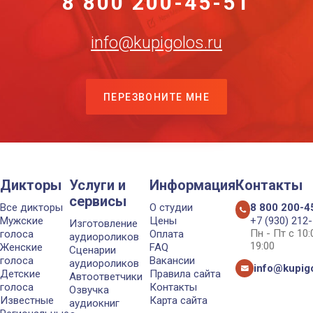
8 800 200-45-51
info@kupigolos.ru
ПЕРЕЗВОНИТЕ МНЕ
Дикторы
Услуги и
Информация
Контакты
сервисы
Все дикторы
О студии
8 800 200-4
Мужские
Цены
+7 (930) 212
Изготовление
Пн - Пт с 10
голоса
Оплата
аудиороликов
19:00
Женские
FAQ
Сценарии
голоса
Вакансии
аудиороликов
info@kupigo
Детские
Правила сайта
Автоответчики
голоса
Контакты
Озвучка
Известные
Карта сайта
аудиокниг