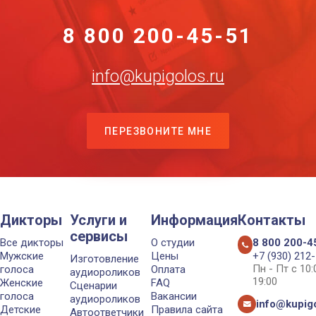
8 800 200-45-51
info@kupigolos.ru
ПЕРЕЗВОНИТЕ МНЕ
Дикторы
Услуги и
Информация
Контакты
сервисы
Все дикторы
О студии
8 800 200-4
Мужские
Цены
+7 (930) 212
Изготовление
Пн - Пт с 10
голоса
Оплата
аудиороликов
19:00
Женские
FAQ
Сценарии
голоса
Вакансии
аудиороликов
info@kupigo
Детские
Правила сайта
Автоответчики