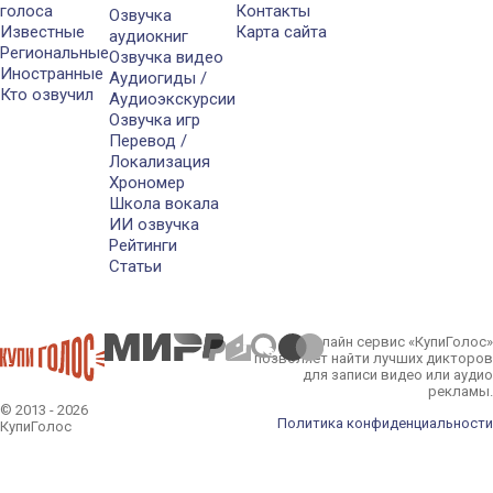
голоса
Контакты
Озвучка
Известные
Карта сайта
аудиокниг
Региональные
Озвучка видео
Иностранные
Аудиогиды /
Кто озвучил
Аудиоэкскурсии
Озвучка игр
Перевод /
Локализация
Хрономер
Школа вокала
ИИ озвучка
Рейтинги
Статьи
Онлайн сервис «КупиГолос»
позволяет найти лучших дикторов
для записи видео или аудио
рекламы.
© 2013 - 2026
Политика конфиденциальности
КупиГолос