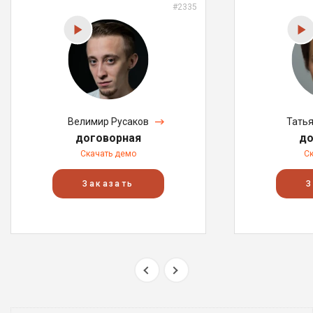
#2335
Велимир Русаков
Тать
договорная
до
Скачать демо
С
Заказать
З