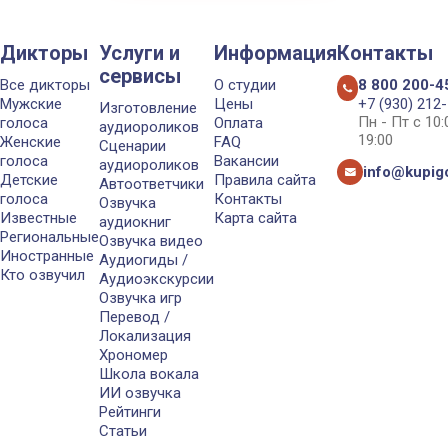
Дикторы
Услуги и
Информация
Контакты
сервисы
Все дикторы
О студии
8 800 200-4
Мужские
Цены
+7 (930) 212
Изготовление
Пн - Пт с 10
голоса
Оплата
аудиороликов
19:00
Женские
FAQ
Сценарии
голоса
Вакансии
аудиороликов
info@kupigo
Детские
Правила сайта
Автоответчики
голоса
Контакты
Озвучка
Известные
Карта сайта
аудиокниг
Региональные
Озвучка видео
Иностранные
Аудиогиды /
Кто озвучил
Аудиоэкскурсии
Озвучка игр
Перевод /
Локализация
Хрономер
Школа вокала
ИИ озвучка
Рейтинги
Статьи