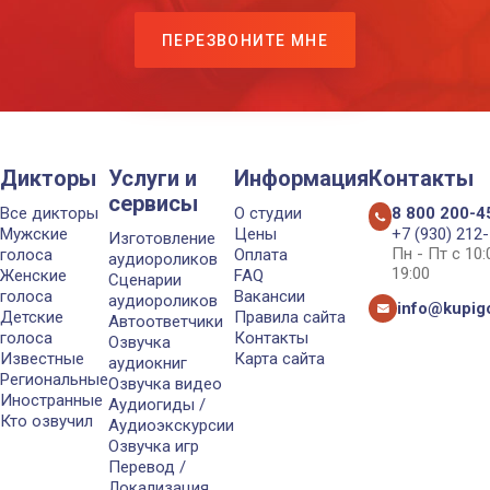
ПЕРЕЗВОНИТЕ МНЕ
Дикторы
Услуги и
Информация
Контакты
сервисы
Все дикторы
О студии
8 800 200-4
Мужские
Цены
+7 (930) 212
Изготовление
Пн - Пт с 10
голоса
Оплата
аудиороликов
19:00
Женские
FAQ
Сценарии
голоса
Вакансии
аудиороликов
info@kupigo
Детские
Правила сайта
Автоответчики
голоса
Контакты
Озвучка
Известные
Карта сайта
аудиокниг
Региональные
Озвучка видео
Иностранные
Аудиогиды /
Кто озвучил
Аудиоэкскурсии
Озвучка игр
Перевод /
Локализация