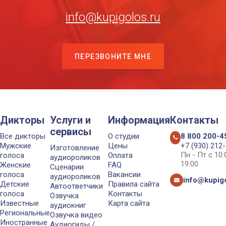
info@kupigolos.ru
ПЕРЕЗВОНИТЕ МНЕ
Дикторы
Услуги и
Информация
Контакты
сервисы
Все дикторы
О студии
8 800 200-4
Мужские
Цены
+7 (930) 212
Изготовление
Пн - Пт с 10
голоса
Оплата
аудиороликов
19:00
Женские
FAQ
Сценарии
голоса
Вакансии
аудиороликов
info@kupigo
Детские
Правила сайта
Автоответчики
голоса
Контакты
Озвучка
Известные
Карта сайта
аудиокниг
Региональные
Озвучка видео
Иностранные
Аудиогиды /