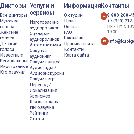
Дикторы
Услуги и
Информация
Контакты
сервисы
Все дикторы
О студии
8 800 200-4
Мужские
Цены
+7 (930) 212
Изготовление
Пн - Пт с 10
голоса
Оплата
аудиороликов
19:00
Женские
FAQ
Сценарии
голоса
Вакансии
аудиороликов
info@kupigo
Детские
Правила сайта
Автоответчики
голоса
Контакты
Озвучка
Известные
Карта сайта
аудиокниг
Региональные
Озвучка видео
Иностранные
Аудиогиды /
Кто озвучил
Аудиоэкскурсии
Озвучка игр
Перевод /
Локализация
Хрономер
Школа вокала
ИИ озвучка
Рейтинги
Статьи