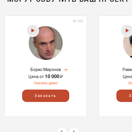
#1103
Борис Миронов
Рами
10 000
Цена от
₽
Цен
Скачать демо
С
Заказать
З