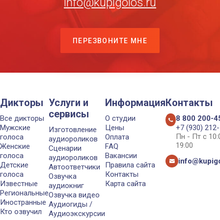
info@kupigolos.ru
ПЕРЕЗВОНИТЕ МНЕ
Дикторы
Услуги и
Информация
Контакты
сервисы
Все дикторы
О студии
8 800 200-4
Мужские
Цены
+7 (930) 212
Изготовление
Пн - Пт с 10
голоса
Оплата
аудиороликов
19:00
Женские
FAQ
Сценарии
голоса
Вакансии
аудиороликов
info@kupigo
Детские
Правила сайта
Автоответчики
голоса
Контакты
Озвучка
Известные
Карта сайта
аудиокниг
Региональные
Озвучка видео
Иностранные
Аудиогиды /
Кто озвучил
Аудиоэкскурсии