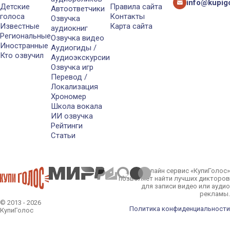
info@kupigo
Детские
Правила сайта
Автоответчики
голоса
Контакты
Озвучка
Известные
Карта сайта
аудиокниг
Региональные
Озвучка видео
Иностранные
Аудиогиды /
Кто озвучил
Аудиоэкскурсии
Озвучка игр
Перевод /
Локализация
Хрономер
Школа вокала
ИИ озвучка
Рейтинги
Статьи
Онлайн сервис «КупиГолос»
позволяет найти лучших дикторов
для записи видео или аудио
рекламы.
© 2013 - 2026
Политика конфиденциальности
КупиГолос