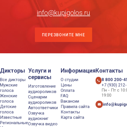
info@kupigolos.ru
ПЕРЕЗВОНИТЕ МНЕ
Дикторы
Услуги и
Информация
Контакты
сервисы
Все дикторы
О студии
8 800 200-4
Мужские
Цены
+7 (930) 212
Изготовление
Пн - Пт с 10
голоса
Оплата
аудиороликов
19:00
Женские
FAQ
Сценарии
голоса
Вакансии
аудиороликов
info@kupigo
Детские
Правила сайта
Автоответчики
голоса
Контакты
Озвучка
Известные
Карта сайта
аудиокниг
Региональные
Озвучка видео