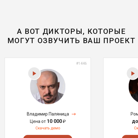
А ВОТ ДИКТОРЫ, КОТОРЫЕ
МОГУТ ОЗВУЧИТЬ ВАШ ПРОЕКТ
#1446
Владимир Паляница
Ром
10 000
до
Цена от
₽
Скачать демо
С