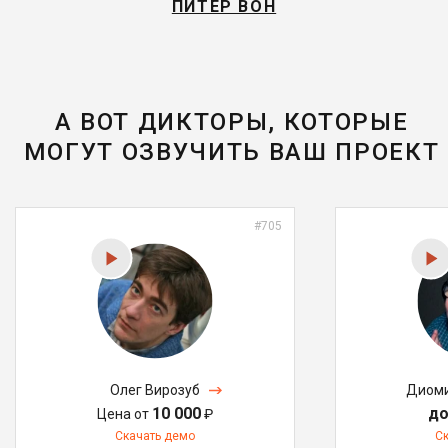
ПИТЕР ВОН
А ВОТ ДИКТОРЫ, КОТОРЫЕ
МОГУТ ОЗВУЧИТЬ ВАШ ПРОЕКТ
#705
Олег Вирозуб
Диоми
10 000
до
Цена от
₽
Скачать демо
С