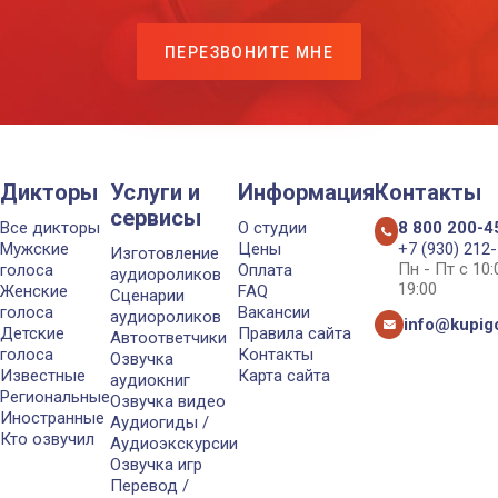
ПЕРЕЗВОНИТЕ МНЕ
Дикторы
Услуги и
Информация
Контакты
сервисы
Все дикторы
О студии
8 800 200-4
Мужские
Цены
+7 (930) 212
Изготовление
Пн - Пт с 10
голоса
Оплата
аудиороликов
19:00
Женские
FAQ
Сценарии
голоса
Вакансии
аудиороликов
info@kupigo
Детские
Правила сайта
Автоответчики
голоса
Контакты
Озвучка
Известные
Карта сайта
аудиокниг
Региональные
Озвучка видео
Иностранные
Аудиогиды /
Кто озвучил
Аудиоэкскурсии
Озвучка игр
Перевод /