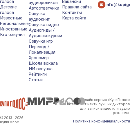
голоса
Вакансии
аудиороликов
info@kupigo
Детские
Правила сайта
Автоответчики
голоса
Контакты
Озвучка
Известные
Карта сайта
аудиокниг
Региональные
Озвучка видео
Иностранные
Аудиогиды /
Кто озвучил
Аудиоэкскурсии
Озвучка игр
Перевод /
Локализация
Хрономер
Школа вокала
ИИ озвучка
Рейтинги
Статьи
Онлайн сервис «КупиГолос»
позволяет найти лучших дикторов
для записи видео или аудио
рекламы.
© 2013 - 2026
Политика конфиденциальности
КупиГолос