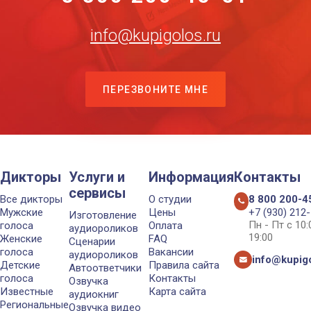
info@kupigolos.ru
ПЕРЕЗВОНИТЕ МНЕ
Дикторы
Услуги и
Информация
Контакты
сервисы
Все дикторы
О студии
8 800 200-4
Мужские
Цены
+7 (930) 212
Изготовление
Пн - Пт с 10
голоса
Оплата
аудиороликов
19:00
Женские
FAQ
Сценарии
голоса
Вакансии
аудиороликов
info@kupigo
Детские
Правила сайта
Автоответчики
голоса
Контакты
Озвучка
Известные
Карта сайта
аудиокниг
Региональные
Озвучка видео