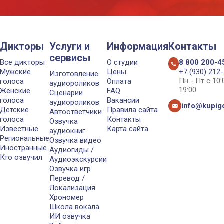
Дикторы
Услуги и
Информация
Контакты
сервисы
Все дикторы
О студии
8 800 200-4
Мужские
Цены
+7 (930) 212
Изготовление
Пн - Пт с 10
голоса
Оплата
аудиороликов
19:00
Женские
FAQ
Сценарии
голоса
Вакансии
аудиороликов
info@kupigo
Детские
Правила сайта
Автоответчики
голоса
Контакты
Озвучка
Известные
Карта сайта
аудиокниг
Региональные
Озвучка видео
Иностранные
Аудиогиды /
Кто озвучил
Аудиоэкскурсии
Озвучка игр
Перевод /
Локализация
Хрономер
Школа вокала
ИИ озвучка