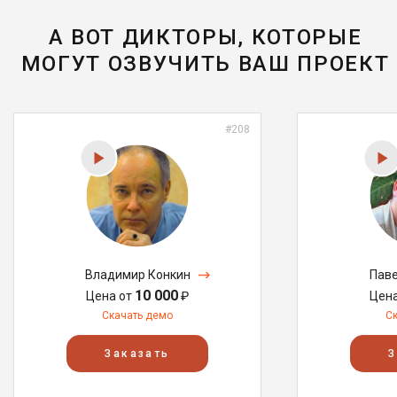
А ВОТ ДИКТОРЫ, КОТОРЫЕ
МОГУТ ОЗВУЧИТЬ ВАШ ПРОЕКТ
#208
Владимир Конкин
Паве
10 000
Цена от
₽
Цен
Скачать демо
С
Заказать
З