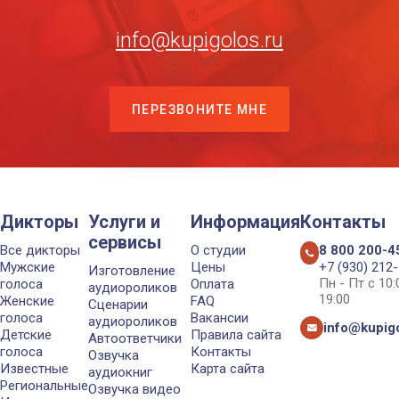
info@kupigolos.ru
ПЕРЕЗВОНИТЕ МНЕ
Дикторы
Услуги и
Информация
Контакты
сервисы
Все дикторы
О студии
8 800 200-4
Мужские
Цены
+7 (930) 212
Изготовление
Пн - Пт с 10
голоса
Оплата
аудиороликов
19:00
Женские
FAQ
Сценарии
голоса
Вакансии
аудиороликов
info@kupigo
Детские
Правила сайта
Автоответчики
голоса
Контакты
Озвучка
Известные
Карта сайта
аудиокниг
Региональные
Озвучка видео