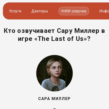
Услуги
Дикторы
ИИ озвучка
Инфо
Кто озвучивает Сару Миллер в
Озвучка видео
Иностранные дикторы
игре «The Last of Us»?
Работа с аудио
Русские дикторы
Работа с текстом
Актеры озвучки
Локализация и перевод
Контакты дикторов
Другие услуги
ИИ голоса
8 800 200-45-51
8 800 200-45-51
САРА МИЛЛЕР
Заказать звонок
Заказать звонок