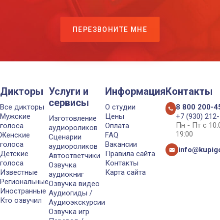
ПЕРЕЗВОНИТЕ МНЕ
Дикторы
Услуги и
Информация
Контакты
сервисы
Все дикторы
О студии
8 800 200-4
Мужские
Цены
+7 (930) 212
Изготовление
Пн - Пт с 10
голоса
Оплата
аудиороликов
19:00
Женские
FAQ
Сценарии
голоса
Вакансии
аудиороликов
info@kupigo
Детские
Правила сайта
Автоответчики
голоса
Контакты
Озвучка
Известные
Карта сайта
аудиокниг
Региональные
Озвучка видео
Иностранные
Аудиогиды /
Кто озвучил
Аудиоэкскурсии
Озвучка игр