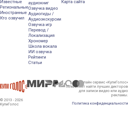
Известные
Карта сайта
аудиокниг
Региональные
Озвучка видео
Иностранные
Аудиогиды /
Кто озвучил
Аудиоэкскурсии
Озвучка игр
Перевод /
Локализация
Хрономер
Школа вокала
ИИ озвучка
Рейтинги
Статьи
Онлайн сервис «КупиГолос»
позволяет найти лучших дикторов
для записи видео или аудио
рекламы.
© 2013 - 2026
Политика конфиденциальности
КупиГолос