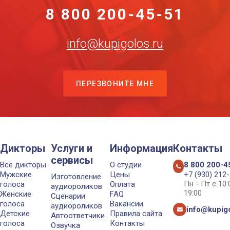
8 800 200-45-51
info@kupigolos.ru
ПЕРЕЗВОНИТЕ МНЕ
Дикторы
Услуги и
Информация
Контакты
сервисы
Все дикторы
О студии
8 800 200-4
Мужские
Цены
+7 (930) 212
Изготовление
Пн - Пт с 10
голоса
Оплата
аудиороликов
19:00
Женские
FAQ
Сценарии
голоса
Вакансии
аудиороликов
info@kupigo
Детские
Правила сайта
Автоответчики
голоса
Контакты
Озвучка